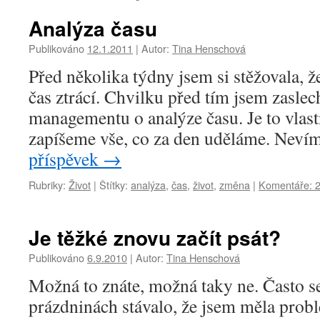
Analýza času
Publikováno
12.1.2011
|
Autor:
Tina Henschová
Před několika týdny jsem si stěžovala, 
čas ztrácí. Chvilku před tím jsem zaslec
managementu o analýze času. Je to vlast
zapíšeme vše, co za den uděláme. Neví
příspěvek
→
Rubriky:
Život
|
Štítky:
analýza
,
čas
,
život
,
změna
|
Komentáře: 
Je těžké znovu začít psát?
Publikováno
6.9.2010
|
Autor:
Tina Henschová
Možná to znáte, možná taky ne. Často se
prázdninách stávalo, že jsem měla prob