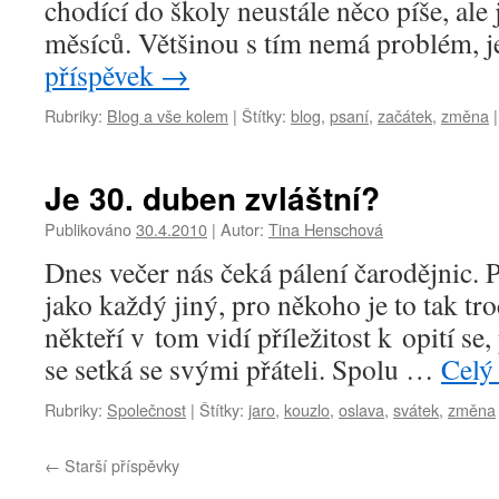
chodící do školy neustále něco píše, ale
měsíců. Většinou s tím nemá problém,
příspěvek
→
Rubriky:
Blog a vše kolem
|
Štítky:
blog
,
psaní
,
začátek
,
změna
|
Je 30. duben zvláštní?
Publikováno
30.4.2010
|
Autor:
Tina Henschová
Dnes večer nás čeká pálení čarodějnic. P
jako každý jiný, pro někoho je to tak tro
někteří v tom vidí příležitost k opití se,
se setká se svými přáteli. Spolu …
Celý
Rubriky:
Společnost
|
Štítky:
jaro
,
kouzlo
,
oslava
,
svátek
,
změna
←
Starší příspěvky