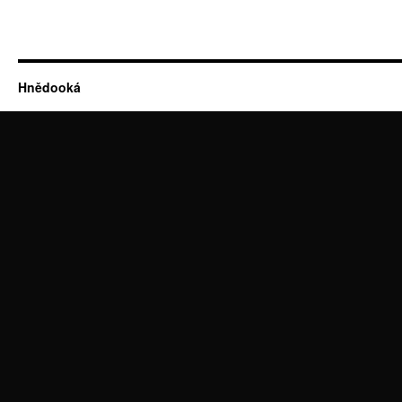
Hnědooká