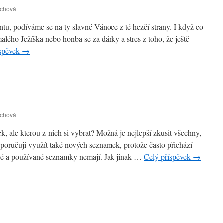
schová
tu, podíváme se na ty slavné Vánoce z té hezčí strany. I když co
alého Ježíška nebo honba se za dárky a stres z toho, že ještě
íspěvek
→
schová
k, ale kterou z nich si vybrat? Možná je nejlepší zkusit všechny,
doporučuji využít také nových seznamek, protože často přichází
aré a používané seznamky nemají. Jak jinak …
Celý příspěvek
→