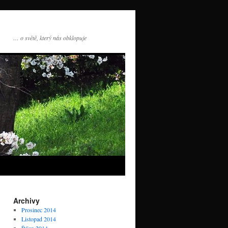
… o světě, který nás obklopuje
Archivy
Prosinec 2014
Listopad 2014