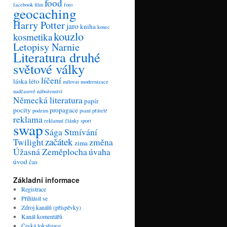
food
facebook
film
foto
geocaching
Harry Potter
jaro
kniha
konec
kouzlo
kosmetika
Letopisy Narnie
Literatura druhé
světové války
líčení
láska
léto
milovat
modernizace
nadčasové
náboženství
Německá literatura
papír
pocity
propagace
podzim
psaní
přátelé
reklama
reklamní články
sport
swap
Sága Stmívání
začátek
Twilight
změna
zima
Úžasná Zeměplocha
úvaha
úvod
čas
Základní informace
Registrace
Přihlásit se
Zdroj kanálů (příspěvky)
Kanál komentářů
Česká lokalizace