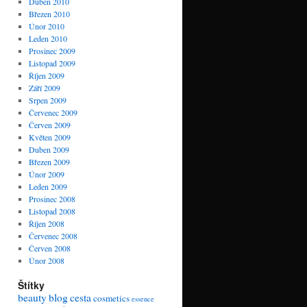
Duben 2010
Březen 2010
Únor 2010
Leden 2010
Prosinec 2009
Listopad 2009
Říjen 2009
Září 2009
Srpen 2009
Červenec 2009
Červen 2009
Květen 2009
Duben 2009
Březen 2009
Únor 2009
Leden 2009
Prosinec 2008
Listopad 2008
Říjen 2008
Červenec 2008
Červen 2008
Únor 2008
Štítky
beauty
blog
cesta
cosmetics
essence