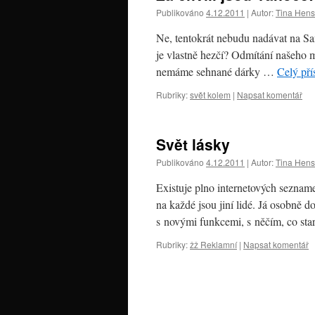
Publikováno
4.12.2011
|
Autor:
Tina Hen
Ne, tentokrát nebudu nadávat na San
je vlastně hezčí? Odmítání našeho m
nemáme sehnané dárky …
Celý př
Rubriky:
svět kolem
|
Napsat komentář
Svět lásky
Publikováno
4.12.2011
|
Autor:
Tina Hen
Existuje plno internetových sezname
na každé jsou jiní lidé. Já osobně 
s novými funkcemi, s něčím, co st
Rubriky:
žž Reklamní
|
Napsat komentář