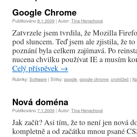
Google Chrome
Publikováno
8.1.2009
|
Autor:
Tina Henschová
Zatvrzele jsem tvrdila, že Mozilla Firefo
pod sluncem. Teď jsem ale zjistila, že to
poznání byla celkem zajímavá. Po reinst
nucena chvilku používat IE a musím kon
Celý příspěvek
→
Rubriky:
Software
|
Štítky:
google
,
google chrome
,
prohlížeč
|
Na
Nová doména
Publikováno
7.1.2009
|
Autor:
Tina Henschová
Jak začít? Asi tím, že to není jen nová 
kompletně a od začátku mnou psané CSS