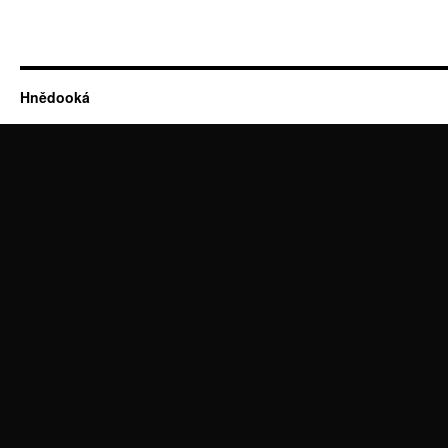
Hnědooká