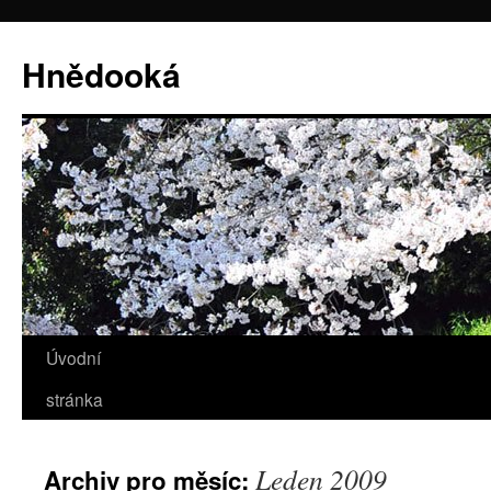
Hnědooká
Úvodní
Přejít
stránka
k
obsahu
Leden 2009
Archiv pro měsíc:
webu