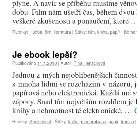
plyne. A navíc se příběhu musíme věno
dobu. Film nám ušetří čas, během dvou
veškeré zkušenosti a ponaučení, které
Rubriky:
Hudba, film, literatura
|
Štítky:
film
,
kniha
,
papír
|
Komen
Je ebook lepší?
Publikováno
11.1.2010
|
Autor:
Tina Henschová
Jednou z mých nejoblíbenějších činností
s mnoha lidmi se rozcházím v názoru, jes
papírová nebo elektronická. Každá má své
zápory. Snad tím největším rozdílem je
knihy a nehmotnost té elektronické. …
Rubriky:
Společnost
|
Štítky:
kniha
,
modernizace
,
papír
,
tradice
|