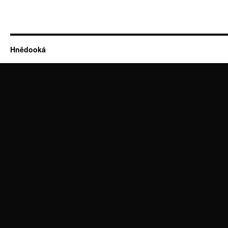
Hnědooká