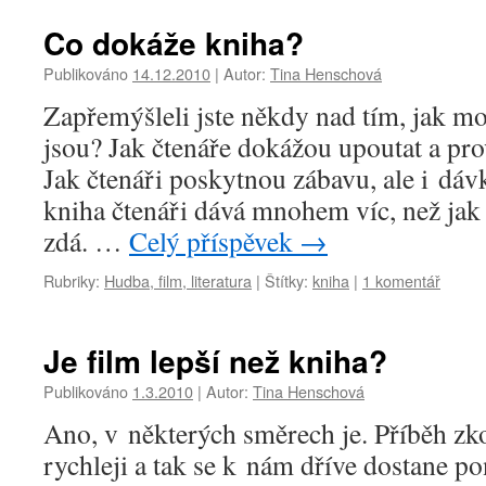
Co dokáže kniha?
Publikováno
14.12.2010
|
Autor:
Tina Henschová
Zapřemýšleli jste někdy nad tím, jak m
jsou? Jak čtenáře dokážou upoutat a pr
Jak čtenáři poskytnou zábavu, ale i dáv
kniha čtenáři dává mnohem víc, než jak
zdá. …
Celý příspěvek
→
Rubriky:
Hudba, film, literatura
|
Štítky:
kniha
|
1 komentář
Je film lepší než kniha?
Publikováno
1.3.2010
|
Autor:
Tina Henschová
Ano, v některých směrech je. Příběh
rychleji a tak se k nám dříve dostane po