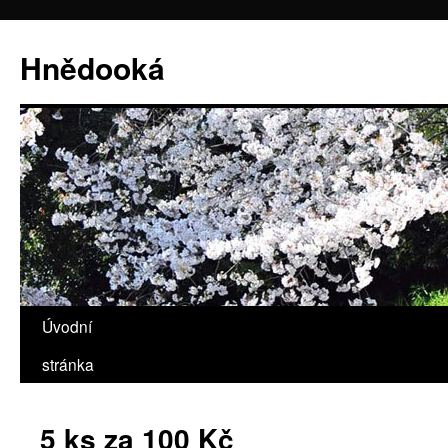
Hnědooká
Úvodní
Přejít
stránka
k
obsahu
5 ks za 100 Kč
webu