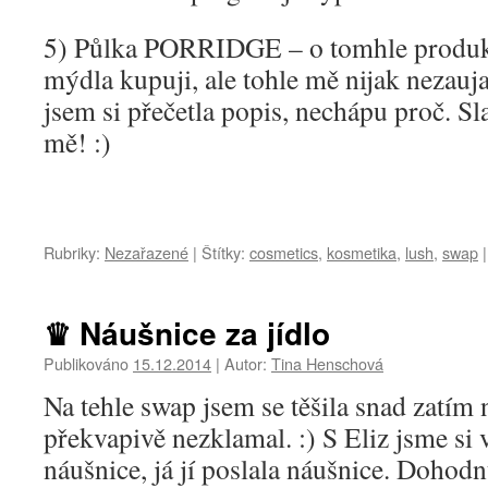
5) Půlka PORRIDGE – o tomhle produkt
mýdla kupuji, ale tohle mě nijak nezau
jsem si přečetla popis, nechápu proč. S
mě! :)
Rubriky:
Nezařazené
|
Štítky:
cosmetics
,
kosmetika
,
lush
,
swap
|
♛ Náušnice za jídlo
Publikováno
15.12.2014
|
Autor:
Tina Henschová
Na tehle swap jsem se těšila snad zatím 
překvapivě nezklamal. :) S Eliz jsme si 
náušnice, já jí poslala náušnice. Dohod