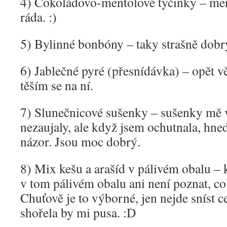
4) Čokoládovo-mentolové tyčinky – me
ráda. :)
5) Bylinné bonbóny – taky strašně dobr
6) Jablečné pyré (přesnídávka) – opět v
těším se na ní.
7) Slunečnicové sušenky – sušenky mě 
nezaujaly, ale když jsem ochutnala, hne
názor. Jsou moc dobrý.
8) Mix kešu a arašíd v pálivém obalu –
v tom pálivém obalu ani není poznat, co 
Chuťově je to výborné, jen nejde sníst c
shořela by mi pusa. :D