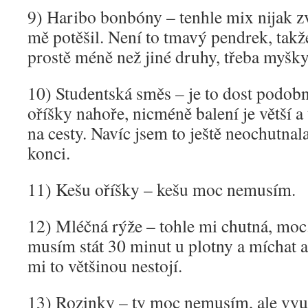
9) Haribo bonbóny – tenhle mix nijak zv
mě potěšil. Není to tmavý pendrek, takže
prostě méně než jiné druhy, třeba myšky.
10) Studentská směs – je to dost podob
oříšky nahoře, nicméně balení je větší a
na cesty. Navíc jsem to ještě neochutnala
konci.
11) Kešu oříšky – kešu moc nemusím.
12) Mléčná rýže – tohle mi chutná, moc.
musím stát 30 minut u plotny a míchat 
mi to většinou nestojí.
13) Rozinky – ty moc nemusím, ale využ