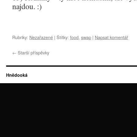
najdou. :)
Rubriky:
Nezařazené
|
Štítky:
food
,
swap
|
Napsat komentář
←
Starší příspěvky
Hnědooká