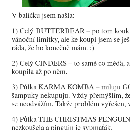
V balíčku jsem našla:
1) Celý BUTTERBEAR – po tom koukám
vánoční limitky, ale ke koupi jsem se je
ráda, že ho konečně mám. :)
2) Celý CINDERS – to samé co méďa, ale
koupila až po něm.
3) Půlka KARMA KOMBA – miluju GOD
šampuky nekupuju. Vždy přemýšlím, že
se neodvážím. Takže problém vyřešen,
4) Půlka THE CHRISTMAS PENGUIN – 
nezkoušela a pinguin je sypmaťák.