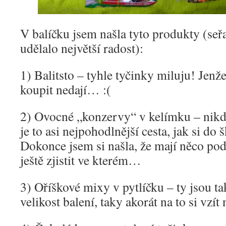
V balíčku jsem našla tyto produkty (seř
udělalo největší radost):
1) Balitsto – tyhle tyčinky miluju! Jen
koupit nedají… :(
2) Ovocné „konzervy“ v kelímku – nikdy
je to asi nejpohodlnější cesta, jak si do 
Dokonce jsem si našla, že mají něco pod
ještě zjistit ve kterém…
3) Oříškové mixy v pytlíčku – ty jsou ta
velikost balení, taky akorát na to si vzít