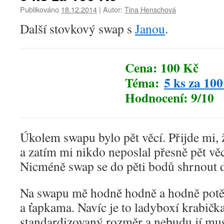
Publikováno
18.12.2014
|
Autor:
Tina Henschová
Další stovkový swap s
Janou
.
Cena: 100 Kč
Téma:
5 ks za 10
Hodnocení: 9/10
Úkolem swapu bylo pět věcí. Přijde mi, 
a zatím mi nikdo neposlal přesně pět věc
Nicméně swap se do pěti bodů shrnout 
Na swapu mě hodně hodně a hodně potěš
a ťapkama. Navíc je to ladyboxí krabičk
standardizovaný rozměr a nebudu jí muse