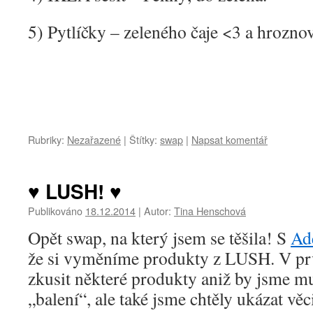
5) Pytlíčky – zeleného čaje <3 a hrozno
Rubriky:
Nezařazené
|
Štítky:
swap
|
Napsat komentář
♥ LUSH! ♥
Publikováno
18.12.2014
|
Autor:
Tina Henschová
Opět swap, na který jsem se těšila! S
Ad
že si vyměníme produkty z LUSH. V pr
zkusit některé produkty aniž by jsme mu
„balení“, ale také jsme chtěly ukázat věc