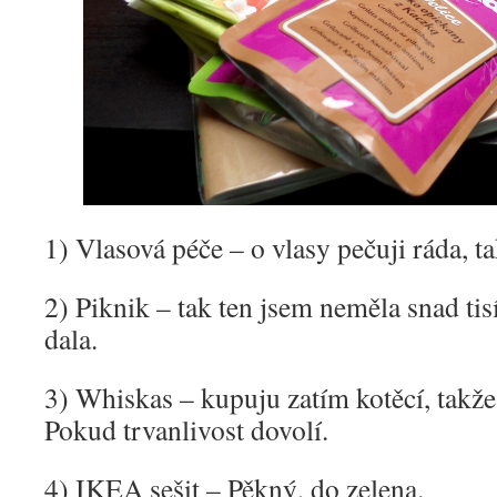
1) Vlasová péče – o vlasy pečuji ráda, ta
2) Piknik – tak ten jsem neměla snad tisí
dala.
3) Whiskas – kupuju zatím kotěcí, takže
Pokud trvanlivost dovolí.
4) IKEA sešit – Pěkný, do zelena.