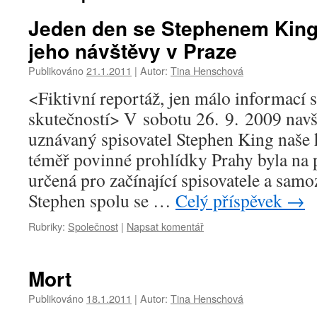
Jeden den se Stephenem Kinge
jeho návštěvy v Praze
Publikováno
21.1.2011
|
Autor:
Tina Henschová
<Fiktivní reportáž, jen málo informací 
skutečností> V sobotu 26. 9. 2009 navš
uznávaný spisovatel Stephen King naše
téměř povinné prohlídky Prahy byla na
určená pro začínající spisovatele a sam
Stephen spolu se …
Celý příspěvek
→
Rubriky:
Společnost
|
Napsat komentář
Mort
Publikováno
18.1.2011
|
Autor:
Tina Henschová