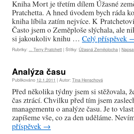
Kniha Mort je třetím dílem Úžasné zem
Pratchetta. A hned úvodem bych ráda kon
kniha líbila zatím nejvíce. K Pratchetovi
Často jsem o Zeměploše slýchala, ale n
si jakoukoliv knihu …
Celý příspěvek
Rubriky:
... Terry Pratchett
|
Štítky:
Úžasná Zeměplocha
|
Napsa
Analýza času
Publikováno
12.1.2011
|
Autor:
Tina Henschová
Před několika týdny jsem si stěžovala, 
čas ztrácí. Chvilku před tím jsem zaslec
managementu o analýze času. Je to vlast
zapíšeme vše, co za den uděláme. Neví
příspěvek
→