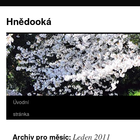
Hnědooká
Úvodní
Přejít
stránka
k
obsahu
Leden 2011
Archiv pro měsíc:
webu