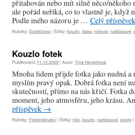
přitahován nebo mít silně něco/někoho r
ale pořád neříká, co to vlastně je, když
Podle mého názoru je …
Celý příspěve
Rubriky:
Společnost
|
Štítky:
kouzlo
,
láska
,
milovat
,
nadčasové
,
Kouzlo fotek
Publikováno
11.12.2009
|
Autor:
Tina Henschová
Mnoha lidem přijde fotka jako nudná a nic
myslím pravý opak. Dobrá fotka není nud
skutečností, přímo na nás křičí. Fotka 
moment, jeho atmosféru, jeho krásu. A
příspěvek
→
Rubriky:
Fotografování
|
Štítky:
foto
,
kouzlo
,
nadčasové
,
pocity
|