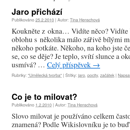
Jaro přichází
Publikováno
25.2.2010
|
Autor:
Tina Henschová
Koukněte z okna… Vidíte něco? Vidíte
oblohu s několika málo zářivě bílými m
někoho potkáte. Někoho, na koho jste če
se, co se děje? Je teplo, svítí slunce a ok
usmívá? …
Celý příspěvek
→
Rubriky:
"Umělecká tvorba"
|
Štítky:
jaro
,
pocity
,
začátek
|
Napsa
Co je to milovat?
Publikováno
1.2.2010
|
Autor:
Tina Henschová
Slovo milovat je používáno celkem často
znamená? Podle Wikislovníku je to buď