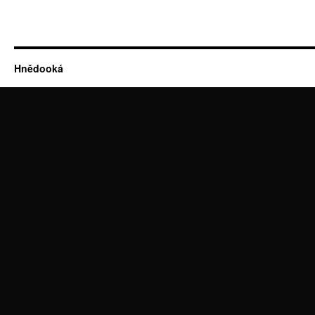
Hnědooká