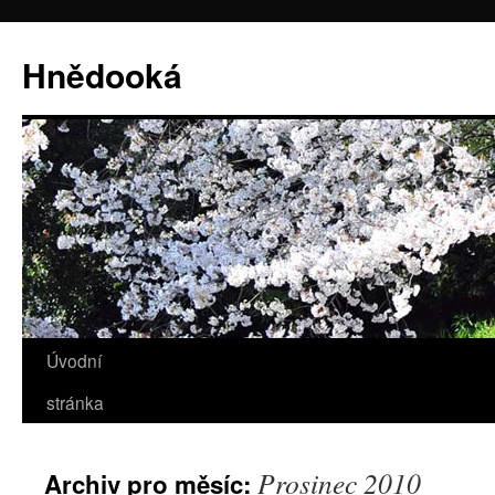
Hnědooká
Úvodní
Přejít
stránka
k
obsahu
Prosinec 2010
Archiv pro měsíc:
webu