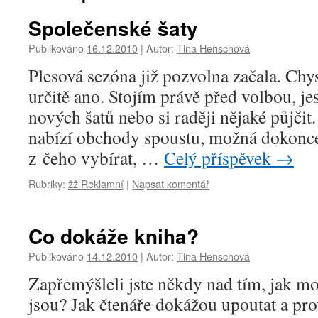
Společenské šaty
Publikováno
16.12.2010
|
Autor:
Tina Henschová
Plesová sezóna již pozvolna začala. Chys
určitě ano. Stojím právě před volbou, jes
nových šatů nebo si raději nějaké půjčit
nabízí obchody spoustu, možná dokonce
z čeho vybírat, …
Celý příspěvek
→
Rubriky:
žž Reklamní
|
Napsat komentář
Co dokáže kniha?
Publikováno
14.12.2010
|
Autor:
Tina Henschová
Zapřemýšleli jste někdy nad tím, jak m
jsou? Jak čtenáře dokážou upoutat a pr