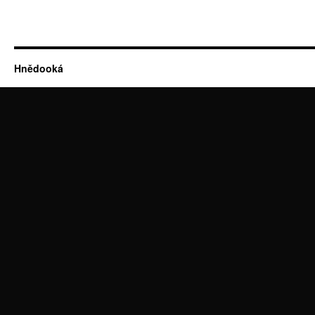
Hnědooká