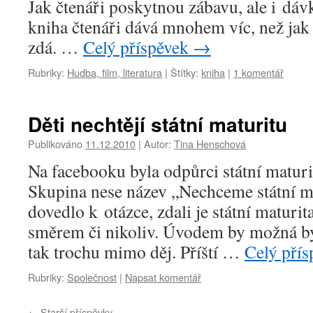
Jak čtenáři poskytnou zábavu, ale i dáv
kniha čtenáři dává mnohem víc, než jak
zdá. …
Celý příspěvek
→
Rubriky:
Hudba, film, literatura
|
Štítky:
kniha
|
1 komentář
Děti nechtějí státní maturitu
Publikováno
11.12.2010
|
Autor:
Tina Henschová
Na facebooku byla odpůrci státní maturi
Skupina nese název „Nechceme státní m
dovedlo k otázce, zdali je státní matur
směrem či nikoliv. Úvodem by možná byl
tak trochu mimo děj. Příští …
Celý pří
Rubriky:
Společnost
|
Napsat komentář
←
Starší příspěvky