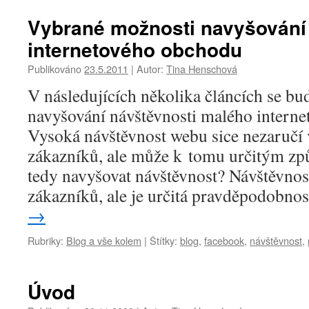
Vybrané možnosti navyšování
internetového obchodu
Publikováno
23.5.2011
|
Autor:
Tina Henschová
V následujících několika článcích se 
navyšování návštěvnosti malého intern
Vysoká návštěvnost webu sice nezaručí
zákazníků, ale může k tomu určitým zp
tedy navyšovat návštěvnost? Návštěvno
zákazníků, ale je určitá pravděpodobno
→
Rubriky:
Blog a vše kolem
|
Štítky:
blog
,
facebook
,
návštěvnost
,
Úvod