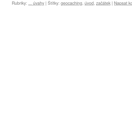
Rubriky:
... úvahy
|
Štítky:
geocaching
,
úvod
,
začátek
|
Napsat k