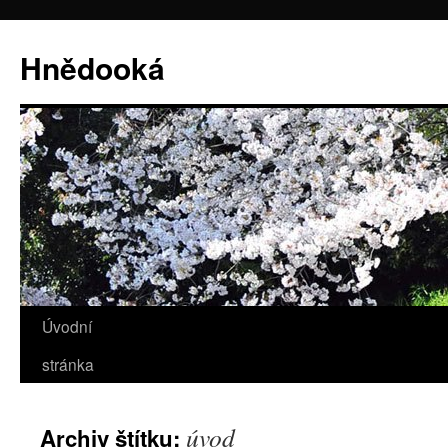
Hnědooká
Úvodní
Přejít
stránka
k
obsahu
úvod
Archiv štítku:
webu