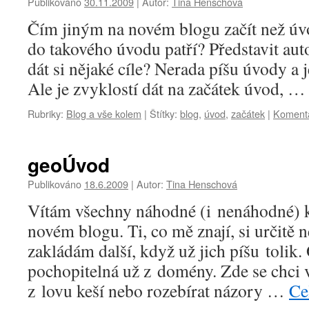
Publikováno
30.11.2009
|
Autor:
Tina Henschová
Čím jiným na novém blogu začít než úv
do takového úvodu patří? Představit auto
dát si nějaké cíle? Nerada píšu úvody a j
Ale je zvyklostí dát na začátek úvod, 
Rubriky:
Blog a vše kolem
|
Štítky:
blog
,
úvod
,
začátek
|
Komentá
geoÚvod
Publikováno
18.6.2009
|
Autor:
Tina Henschová
Vítám všechny náhodné (i nenáhodné)
novém blogu. Ti, co mě znají, si určitě 
zakládám další, když už jich píšu tolik
pochopitelná už z domény. Zde se chci 
z lovu keší nebo rozebírat názory …
Ce