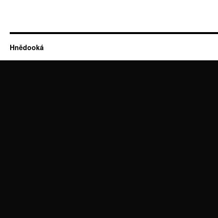
Hnědooká