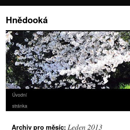
Hnědooká
Úvodní
Přejít
stránka
k
obsahu
Leden 2013
Archiv pro měsíc:
webu