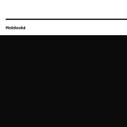
Hnědooká