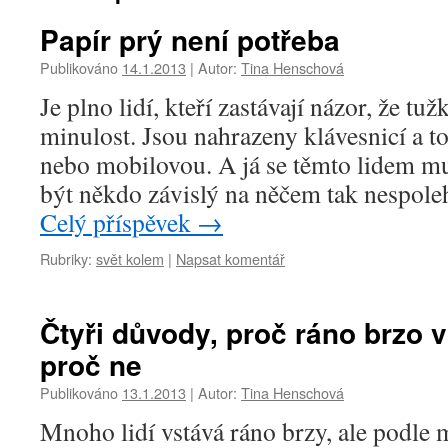
Papír prý není potřeba
Publikováno
14.1.2013
|
Autor:
Tina Henschová
Je plno lidí, kteří zastávají názor, že tuž
minulost. Jsou nahrazeny klávesnicí a t
nebo mobilovou. A já se těmto lidem m
být někdo závislý na něčem tak nespole
Celý příspěvek
→
Rubriky:
svět kolem
|
Napsat komentář
Čtyři důvody, proč ráno brzo v
proč ne
Publikováno
13.1.2013
|
Autor:
Tina Henschová
Mnoho lidí vstává ráno brzy, ale podle 