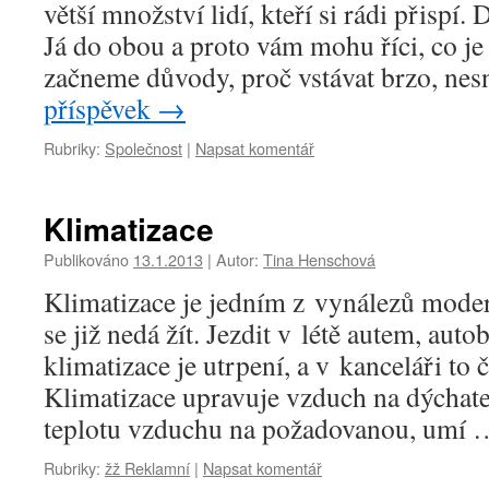
větší množství lidí, kteří si rádi přispí.
Já do obou a proto vám mohu říci, co je
začneme důvody, proč vstávat brzo, nes
příspěvek
→
Rubriky:
Společnost
|
Napsat komentář
Klimatizace
Publikováno
13.1.2013
|
Autor:
Tina Henschová
Klimatizace je jedním z vynálezů moder
se již nedá žít. Jezdit v létě autem, au
klimatizace je utrpení, a v kanceláři to 
Klimatizace upravuje vzduch na dýchat
teplotu vzduchu na požadovanou, umí
Rubriky:
žž Reklamní
|
Napsat komentář