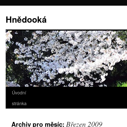
Hnědooká
Úvodní
Přejít
stránka
k
obsahu
Březen 2009
Archiv pro měsíc:
webu