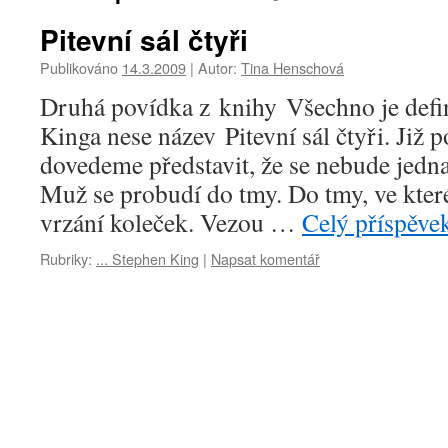
Pitevní sál čtyři
Publikováno
14.3.2009
|
Autor:
Tina Henschová
Druhá povídka z knihy Všechno je defin
Kinga nese název Pitevní sál čtyři. Již 
dovedeme představit, že se nebude jedn
Muž se probudí do tmy. Do tmy, ve které c
vrzání koleček. Vezou …
Celý příspěve
Rubriky:
... Stephen King
|
Napsat komentář