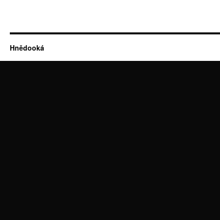
Hnědooká