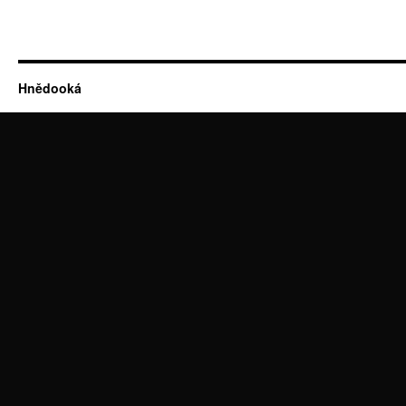
Hnědooká