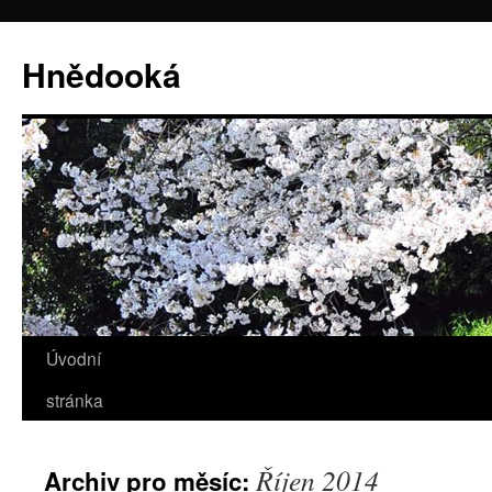
Hnědooká
Úvodní
Přejít
stránka
k
obsahu
Říjen 2014
Archiv pro měsíc:
webu