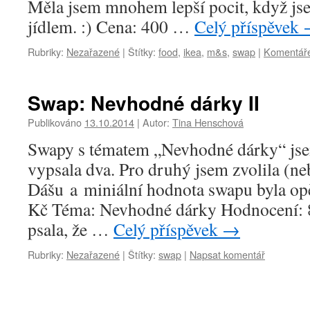
Měla jsem mnohem lepší pocit, když js
jídlem. :) Cena: 400 …
Celý příspěvek
Rubriky:
Nezařazené
|
Štítky:
food
,
ikea
,
m&s
,
swap
|
Komentáře
Swap: Nevhodné dárky II
Publikováno
13.10.2014
|
Autor:
Tina Henschová
Swapy s tématem „Nevhodné dárky“ js
vypsala dva. Pro druhý jsem zvolila (ne
Dášu a miniální hodnota swapu byla op
Kč Téma: Nevhodné dárky Hodnocení: 
psala, že …
Celý příspěvek
→
Rubriky:
Nezařazené
|
Štítky:
swap
|
Napsat komentář