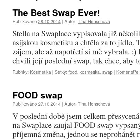
The Best Swap Ever!
Publikováno
28.10.2014
|
Autor:
Tina Henschová
Stella na Swaplace vypisovala již někol
asijskou kosmetiku a chtěla za to jídlo. 
zájem, ale až napotřetí si mě vybrala. :) 
chvíli její poslední swap, tak chce, aby
Rubriky:
Kosmetika
|
Štítky:
food
,
kosmetika
,
swap
|
Komentáře:
FOOD swap
Publikováno
27.10.2014
|
Autor:
Tina Henschová
V poslední době jsem celkem přesycená
na Swaplace zaujal FOOD swap vypsaný
příjemná změna, jednou se neprohánět r