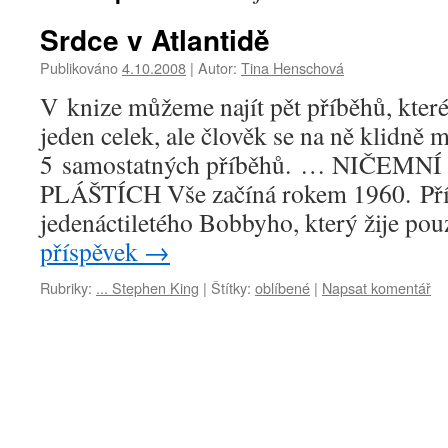
Srdce v Atlantidě
Publikováno
4.10.2008
|
Autor:
Tina Henschová
V knize můžeme najít pět příběhů, kter
jeden celek, ale člověk se na ně klidně 
5 samostatných příběhů. … NIČEM
PLÁŠTÍCH Vše začíná rokem 1960. Příb
jedenáctiletého Bobbyho, který žije p
příspěvek
→
Rubriky:
... Stephen King
|
Štítky:
oblíbené
|
Napsat komentář