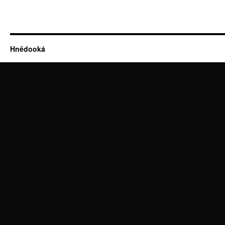
Hnědooká