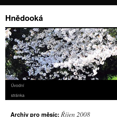
Hnědooká
Úvodní
Přejít
stránka
k
obsahu
Říjen 2008
Archiv pro měsíc:
webu