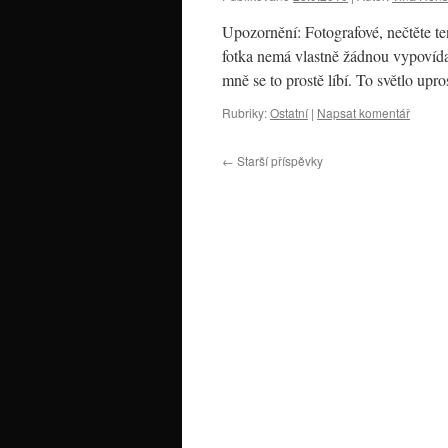
Upozornění: Fotografové, nečtěte ten
fotka nemá vlastně žádnou vypovídaj
mně se to prostě líbí. To světlo upr
Rubriky:
Ostatní
|
Napsat komentář
←
Starší příspěvky