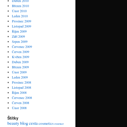
Duben 2010
Březen 2010
Únor 2010
Leden 2010
Prosinec 2009
Listopad 2009
Říjen 2009
Září 2009
Srpen 2009
Červenec 2009
Červen 2009
Květen 2009
Duben 2009
Březen 2009
Únor 2009
Leden 2009
Prosinec 2008
Listopad 2008
Říjen 2008
Červenec 2008
Červen 2008
Únor 2008
Štítky
beauty
blog
cesta
cosmetics
essence