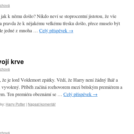
schová
 jak k němu došlo? Nikdo neví se stoprocentní jistotou, že vše
a pravda že k nějakému velkému třesku došlo, přece muselo být
odle jedné z mnoha …
Celý příspěvek
→
vojí krve
schová
, že je lord Voldemort zpátky. Vědí, že Harry není žádný lhář a
en vyvolený. Příběh začíná rozhovorem mezi britským premiérem a
lem. Ten premiéra obeznámí se …
Celý příspěvek
→
tky:
Harry Potter
|
Napsat komentář
schová