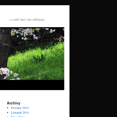
… o světě, který nás obklopuje
Archivy
Prosinec 2014
Listopad 2014