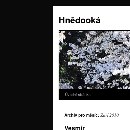
Hnědooká
Úvodní stránka
Přejít
k
Září 2010
Archiv pro měsíc:
obsahu
Vesmír
webu